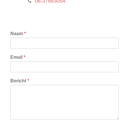
06-37663054
Naam
*
Email
*
Bericht
*